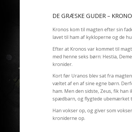
DE GRÆSKE GUDER – KRONO
Kronos kom til magten efter sin fa
lavet til ham af kykloperne og de 
Efter at Kronos var kommet til magte
med henne seks børn: Hestia, Demet
kronider.
Kort før Uranos blev sat fra magten
væltet af en af sine egne børn. Der
ham. Men den sidste, Zeus, fik han 
spædbarn, og flygtede ubemærket til
Han vokser op, og giver som voksen
kroniderne op.