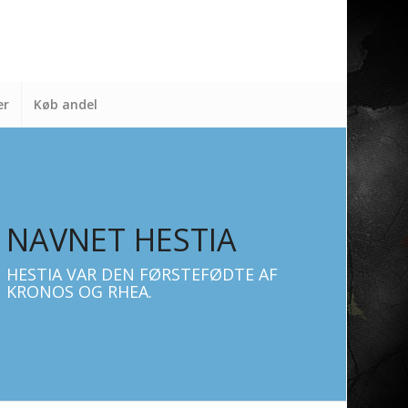
er
Køb andel
NAVNET HESTIA
HESTIA VAR DEN FØRSTEFØDTE AF
KRONOS OG RHEA.